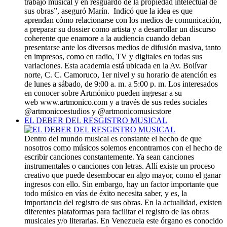
trabajo musical y en resguardo de la propiedad intelectual de
sus obras”, aseguró Marín. Indicó que la idea es que
aprendan cómo relacionarse con los medios de comunicación,
a preparar su dossier como artista y a desarrollar un discurso
coherente que enamore a la audiencia cuando deban
presentarse ante los diversos medios de difusión masiva, tanto
en impresos, como en radio, TV y digitales en todas sus
variaciones. Esta academia está ubicada en la Av. Bolívar
norte, C. C. Camoruco, 1er nivel y su horario de atención es
de lunes a sábado, de 9:00 a. m. a 5:00 p. m. Los interesados
en conocer sobre Artmónico pueden ingresar a su
web www.artmonico.com y a través de sus redes sociales
@artmonicoestudios y @artmonicomusicstore
EL DEBER DEL RESGISTRO MUSICAL
Dentro del mundo musical es constante el hecho de que
nosotros como músicos solemos encontrarnos con el hecho de
escribir canciones constantemente. Ya sean canciones
instrumentales o canciones con letras. Allí existe un proceso
creativo que puede desembocar en algo mayor, como el ganar
ingresos con ello. Sin embargo, hay un factor importante que
todo músico en vías de éxito necesita saber, y es, la
importancia del registro de sus obras. En la actualidad, existen
diferentes plataformas para facilitar el registro de las obras
musicales y/o literarias. En Venezuela este órgano es conocido