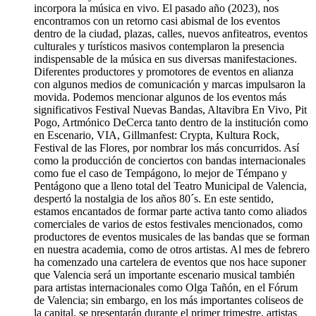
incorpora la música en vivo. El pasado año (2023), nos
encontramos con un retorno casi abismal de los eventos
dentro de la ciudad, plazas, calles, nuevos anfiteatros, eventos
culturales y turísticos masivos contemplaron la presencia
indispensable de la música en sus diversas manifestaciones.
Diferentes productores y promotores de eventos en alianza
con algunos medios de comunicación y marcas impulsaron la
movida. Podemos mencionar algunos de los eventos más
significativos Festival Nuevas Bandas, Altavibra En Vivo, Pit
Pogo, Artmónico DeCerca tanto dentro de la institución como
en Escenario, VIA, Gillmanfest: Crypta, Kultura Rock,
Festival de las Flores, por nombrar los más concurridos. Así
como la producción de conciertos con bandas internacionales
como fue el caso de Tempágono, lo mejor de Témpano y
Pentágono que a lleno total del Teatro Municipal de Valencia,
despertó la nostalgia de los años 80´s. En este sentido,
estamos encantados de formar parte activa tanto como aliados
comerciales de varios de estos festivales mencionados, como
productores de eventos musicales de las bandas que se forman
en nuestra academia, como de otros artistas. Al mes de febrero
ha comenzado una cartelera de eventos que nos hace suponer
que Valencia será un importante escenario musical también
para artistas internacionales como Olga Tañón, en el Fórum
de Valencia; sin embargo, en los más importantes coliseos de
la capital, se presentarán durante el primer trimestre, artistas