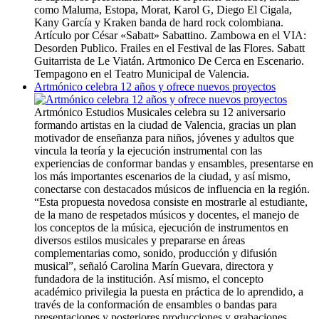
como Maluma, Estopa, Morat, Karol G, Diego El Cigala,
Kany García y Kraken banda de hard rock colombiana.
Artículo por César «Sabatt» Sabattino. Zambowa en el VIA:
Desorden Publico. Frailes en el Festival de las Flores. Sabatt
Guitarrista de Le Viatán. Artmonico De Cerca en Escenario.
Tempagono en el Teatro Municipal de Valencia.
Artmónico celebra 12 años y ofrece nuevos proyectos
Artmónico Estudios Musicales celebra su 12 aniversario
formando artistas en la ciudad de Valencia, gracias un plan
motivador de enseñanza para niños, jóvenes y adultos que
vincula la teoría y la ejecución instrumental con las
experiencias de conformar bandas y ensambles, presentarse en
los más importantes escenarios de la ciudad, y así mismo,
conectarse con destacados músicos de influencia en la región.
“Esta propuesta novedosa consiste en mostrarle al estudiante,
de la mano de respetados músicos y docentes, el manejo de
los conceptos de la música, ejecución de instrumentos en
diversos estilos musicales y prepararse en áreas
complementarias como, sonido, producción y difusión
musical”, señaló Carolina Marín Guevara, directora y
fundadora de la institución. Así mismo, el concepto
académico privilegia la puesta en práctica de lo aprendido, a
través de la conformación de ensambles o bandas para
presentaciones y posteriores producciones y grabaciones.