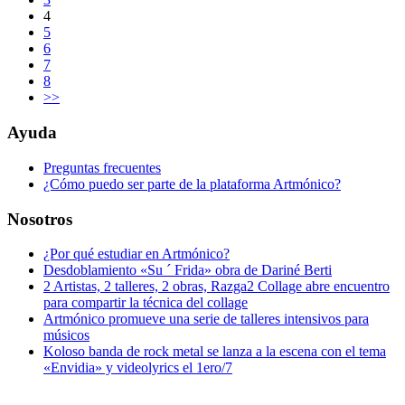
4
5
6
7
8
>>
Ayuda
Preguntas frecuentes
¿Cómo puedo ser parte de la plataforma Artmónico?
Nosotros
¿Por qué estudiar en Artmónico?
Desdoblamiento «Su ´ Frida» obra de Dariné Berti
2 Artistas, 2 talleres, 2 obras, Razga2 Collage abre encuentro
para compartir la técnica del collage
Artmónico promueve una serie de talleres intensivos para
músicos
Koloso banda de rock metal se lanza a la escena con el tema
«Envidia» y videolyrics el 1ero/7