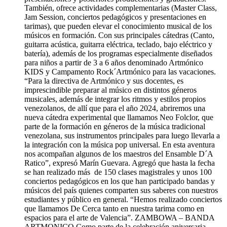
También, ofrece actividades complementarias (Master Class,
Jam Session, conciertos pedagógicos y presentaciones en
tarimas), que pueden elevar el conocimiento musical de los
músicos en formación. Con sus principales cátedras (Canto,
guitarra acústica, guitarra eléctrica, teclado, bajo eléctrico y
batería), además de los programas especialmente diseñados
para niños a partir de 3 a 6 años denominado Artmónico
KIDS y Campamento Rock´Artmónico para las vacaciones.
“Para la directiva de Artmónico y sus docentes, es
imprescindible preparar al músico en distintos géneros
musicales, además de integrar los ritmos y estilos propios
venezolanos, de allí que para el año 2024, abriremos una
nueva cátedra experimental que llamamos Neo Folclor, que
parte de la formación en géneros de la música tradicional
venezolana, sus instrumentos principales para luego llevarla a
la integración con la música pop universal. En esta aventura
nos acompañan algunos de los maestros del Ensamble D´A
Ratico”, expresó Marín Guevara. Agregó que hasta la fecha
se han realizado más de 150 clases magistrales y unos 100
conciertos pedagógicos en los que han participado bandas y
músicos del país quienes comparten sus saberes con nuestros
estudiantes y público en general. “Hemos realizado conciertos
que llamamos De Cerca tanto en nuestra tarima como en
espacios para el arte de Valencia”. ZAMBOWA – BANDA
ARTMONICO Como parte de la celebración aniversaria,