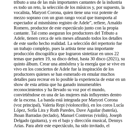
tributo a una de las más importantes cantantes de la industria
es todo un reto, la selección de los músicos y, por supuesto, la
vocalista, Maryori Corona, quien tiene una voz potente de
mezzo soprano con un gran rango vocal que transporta al
espectador al mismísimo registro de Adele”, refiere, Arnaldo
Romero, productor de este espectáculo junto con la propia
cantante. Tal como aseguran los productores del Tributo a
Adele, tienen cerca de seis meses afinando todos los detalles
de este sueño hecho realidad. La selección del repertorio fue
un trabajo complejo, pues la artista tiene una importante
producción discográfica que lograron sintetizar en unos 22
temas que parten 19, su disco debut, hasta 30 disco (2021), su
quinto álbum. Crear una atmósfera y la energía que se vive en
vivo en los conciertos de Adele fue la inspiración de los
productores quienes se han esmerado en emular muchos
detalles para recrear en lo posible la experiencia de estar en un
show de esta artista que ha ganado innumerables
reconocimientos y ha llevado su voz por el mundo,
convirtiéndose en una de las mujeres más influyentes dentro
de la escena. La banda está integrada por Maryori Corona
(voz principal), Valeria Repi (violoncello), en los coros Lucía
López, Sofía Lira y Ruth Paredes, Dave Aguilar (batería),
Jhoan Barradas (teclado), Manuel Contreras (violín), Joseph
Delgado (guitarra), y en el bajo y dirección musical, Dennys
Arias. Para abrir este espectáculo, ha sido invitado, el