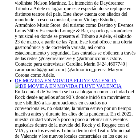
violinista Nelson Martínez. La intención de Daydreamer
Tributo a Adele es lograr que este espectáculo se replique en
distintos teatros del país. Este show cuenta con aliados del
mundo de la escena musical, como Vintage Estudio,
Artmónico Music Store, del turismo como Destino y Eventos
Lotus 360 y Escenario Lounge & Bar, espacio gastronómico
y musical en donde se presenta el Tributo a Adele, el sábado
23 de marzo, a partir de las 7pm. Este local ofrece una oferta
gastronómica y de coctelería variada, así como
estacionamiento y seguridad. Las entradas se obtienen a través
de las redes @daydreamer.ve y @artmonicomusicstore.
Contacto para entrevistas: Carolina Marín 0424.4607740 |
caromarin26@gmail.com | @artmonico_prensa Maryori
Corona como Adele.
DE MOVIDA EN MOVIDA FLUYE VALENCIA
En la ciudad de Valencia se ha catalogado como la ciudad del
Rock desde aquellos años 90´s donde inició un movimiento
que visibilizó a las agrupaciones en espacios no
convencionales, no obstante, la misma estuvo por un tiempo
inactiva antes y durante los años de la pandemia. En el 2022,
nuestra ciudad volvería poco a poco a retomar sus eventos
musicales dentro de la movida del Rock y el Reggae con el
VÍA, y con los eventos Tributo dentro del Teatro Municipal
de Valencia y los nuevos locales comerciales en los que se