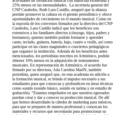
actividades de formación musical con matrícula exonerada y
25% menos en las mensualidades. La secretaria general del
CNP Carabobo, Ruth Lara Castillo, aseguró que la alianza
permite promover la cultura en el gremio periodístico y ofrece
oportunidades de crecimiento en el mundo musical. Como en
la mayoría de los convenios firmados por la directiva del CNP
Carabobo, Lara Castillo indicó que los beneficios son
extensivos a los familiares directos (cónyuge, hijos, padres y
hermanos), quienes también podrán formarse y aprender
canto, teclado, guitarra, batería, bajo, cuatro o violín, así como
participar en las clases magistrales o conciertos pedagógicos
que organice la institución. Además de los beneficios antes
mencionados, los periodistas inscritos en Artmónico, podrán
obtener 10% menos en la adquisición de instrumentos
musicales. En representación de Artmónico, el acuerdo fue
firmado por su directora, Ada Carolina MaríN, también
periodista, quien aseguró que, en esta academia en adición a
la formación musical, se brinda el impulso necesario a sus
estudiantes para que conozcan y profundicen en áreas técnicas
como sonido (sonido básico, sonido en tarima y en estudio de
grabación). “Estamos empeñados en que nuestros egresados
puedan crear y dar a conocer su producción musical. De allí
que hemos desarrollado la cátedra de marketing para músicos,
para que se preparen de manera profesional y conozcan los
materiales y recursos que necesitarán para promocionar su