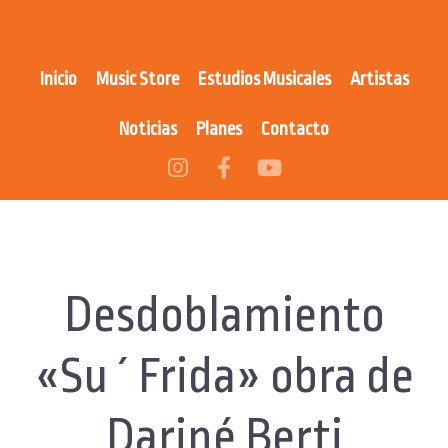
Inicio
Music Store
Estudios Musicales
Artistas
Noticias
Planes
Contacto
Desdoblamiento
«Su ´ Frida» obra de
Dariné Berti