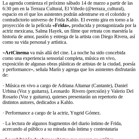
La agenda comienza el próximo sábado 14 de marzo a partir de las
6:30 pm en la Terraza Cultural, El Viñedo (@terraza_cultural),
espacio en el que los asistentes podrán adentrarse en el colorido y
contradictorio universo de Frida Kahlo. El evento gira en torno a la
proyección de la película
«Frida»,
producida y protagonizada por la
actriz mexicana, Salma Hayek, un filme que retrata con maestría la
historia de amor, pasión y entrega de la artista con Diego Rivera, así
como su vida personal y artística.
«
ArtCinema
va más allá del cine. La noche ha sido concebida
como una experiencia sensorial completa, música en vivo,
exposición de algunas obras plásticas de artistas de la ciudad, poesía
y performance», señala Marín y agrega que los asistentes disfrutarán
de:
· Música en vivo a cargo de Adriana Altamar (Cantante), Daniel
Urbina (Voz y guitarra), Leonardo Rivero (percsión) y Valerio Del
Rosario (Voz y guitarra), quienes presentarán un repertorio de
distintos autores, dedicados a Kahlo.
· Performance a cargo de la actriz, Yngrid Gómez.
· La lectura de algunos fragmentos del diario íntimo de Frida,
acercando al público a su mirada más íntima y contestataria