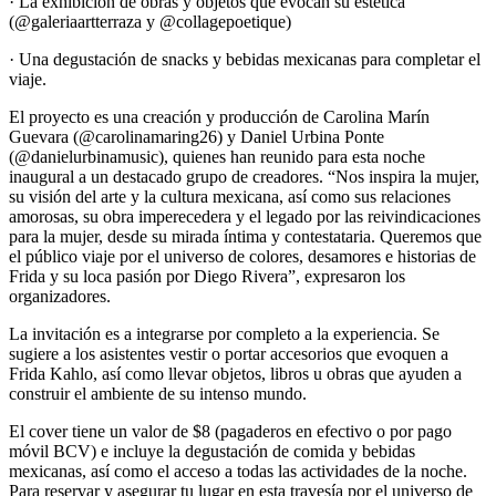
· La exhibición de obras y objetos que evocan su estética
(@galeriaartterraza y @collagepoetique)
· Una degustación de snacks y bebidas mexicanas para completar el
viaje.
El proyecto es una creación y producción de Carolina Marín
Guevara (@carolinamaring26) y Daniel Urbina Ponte
(@danielurbinamusic), quienes han reunido para esta noche
inaugural a un destacado grupo de creadores. “Nos inspira la mujer,
su visión del arte y la cultura mexicana, así como sus relaciones
amorosas, su obra imperecedera y el legado por las reivindicaciones
para la mujer, desde su mirada íntima y contestataria. Queremos que
el público viaje por el universo de colores, desamores e historias de
Frida y su loca pasión por Diego Rivera”, expresaron los
organizadores.
La invitación es a integrarse por completo a la experiencia. Se
sugiere a los asistentes vestir o portar accesorios que evoquen a
Frida Kahlo, así como llevar objetos, libros u obras que ayuden a
construir el ambiente de su intenso mundo.
El cover tiene un valor de $8 (pagaderos en efectivo o por pago
móvil BCV) e incluye la degustación de comida y bebidas
mexicanas, así como el acceso a todas las actividades de la noche.
Para reservar y asegurar tu lugar en esta travesía por el universo de