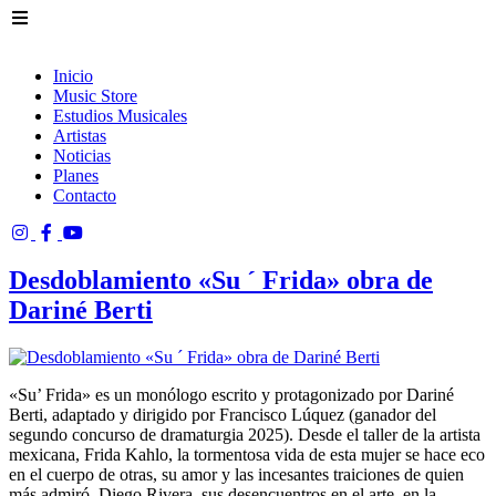
Inicio
Music Store
Estudios Musicales
Artistas
Noticias
Planes
Contacto
Desdoblamiento «Su ´ Frida» obra de
Dariné Berti
«Su’ Frida» es un monólogo escrito y protagonizado por Dariné
Berti, adaptado y dirigido por Francisco Lúquez (ganador del
segundo concurso de dramaturgia 2025). Desde el taller de la artista
mexicana, Frida Kahlo, la tormentosa vida de esta mujer se hace eco
en el cuerpo de otras, su amor y las incesantes traiciones de quien
más admiró, Diego Rivera, sus desencuentros en el arte, en la