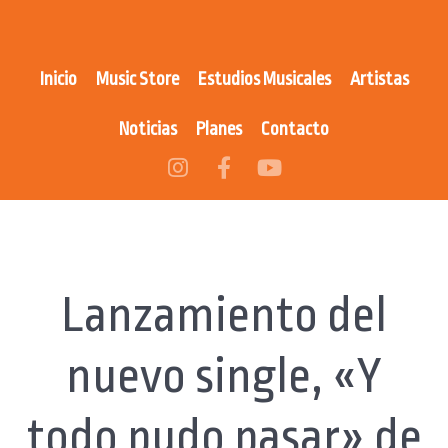
Inicio
Music Store
Estudios Musicales
Artistas
Noticias
Planes
Contacto
Lanzamiento del
nuevo single, «Y
todo pudo pasar» de