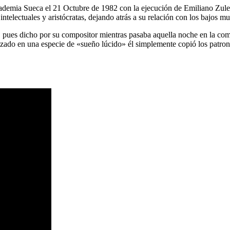
cademia Sueca el 21 Octubre de 1982 con la ejecución de Emiliano Zule
ntelectuales y aristócratas, dejando atrás a su relación con los bajos m
, pues dicho por su compositor mientras pasaba aquella noche en la co
ado en una especie de «sueño lúcido» él simplemente copió los patrones 