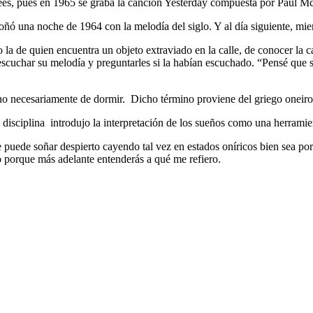
lees, pues en 1965 se graba la canción Yesterday compuesta por Paul 
una noche de 1964 con la melodía del siglo. Y al día siguiente, mient
 la de quien encuentra un objeto extraviado en la calle, de conocer la c
s escuchar su melodía y preguntarles si la habían escuchado. “Pensé que
 no necesariamente de dormir. Dicho término proviene del griego oneiros
ta disciplina introdujo la interpretación de los sueños como una herram
 puede soñar despierto cayendo tal vez en estados oníricos bien sea po
 porque más adelante entenderás a qué me refiero.