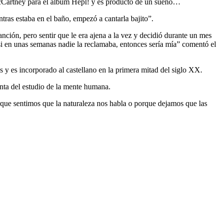
McCartney para el álbum Hepl! y es producto de un sueño…
ras estaba en el baño, empezó a cantarla bajito”.
anción, pero sentir que le era ajena a la vez y decidió durante un mes
 si en unas semanas nadie la reclamaba, entonces sería mía” comentó el
 y es incorporado al castellano en la primera mitad del siglo XX.
ienta del estudio de la mente humana.
rque sentimos que la naturaleza nos habla o porque dejamos que las