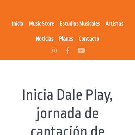
Inicio
Music Store
Estudios Musicales
Artistas
Noticias
Planes
Contacto
Inicia Dale Play,
jornada de
captación de