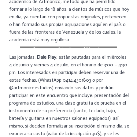
académico de Artmónico, método que ha permitido
formar a lo largo de 18 años, a cientos de músicos que hoy
en día, ya cuentan con propuestas originales, pertenecen
o han formado sus propias agrupaciones aquí en el país o
fuera de las fronteras de Venezuela y de los cuales, la
academia está muy orgullosa.
Reserva tu participación por el WhastApp
0414.430180
Las jornadas,
Dale Play
, están pautadas para el miércoles
4 de junio y viernes 4 de julio, en el horario de 3:00 – 4:30
pm. Los interesados en participar deben reservar una de
estas fechas, (WhastApp 0414.4301803 o por
@artmonicoestudios) enviando sus datos y podrán
participar en este encuentro que incluye: presentación del
programa de estudios, una clase gratuita de prueba en el
instrumento de su preferencia (canto, teclado, bajo,
batería y guitarra en nuestros salones equipados); así
mismo, si deciden formalizar su inscripción el mismo día, se
exonera su costo (valor de la inscripción 30$), y se les