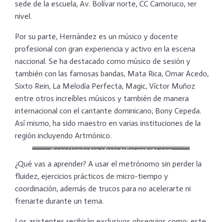
sede de la escuela, Av. Bolívar norte, CC Camoruco, 1er
nivel.
Por su parte, Hernández es un músico y docente
profesional con gran experiencia y activo en la escena
naccional. Se ha destacado como músico de sesión y
también con las famosas bandas, Mata Rica, Omar Acedo,
Sixto Rein, La Melodía Perfecta, Magic, Víctor Muñoz
entre otros increíbles músicos y también de manera
internacional con el cantante dominicano, Bony Cepeda.
Así mismo, ha sido maestro en varias instituciones de la
región incluyendo Artmónico.
Jhoan Hernández ofrece taller gratuito para
percusionistas
¿Qué vas a aprender? A usar el metrónomo sin perder la
fluidez, ejercicios prácticos de micro-tiempo y
coordinación, además de trucos para no acelerarte ni
frenarte durante un tema.
Los asistentes recibirán exclusivos obsequios como: este