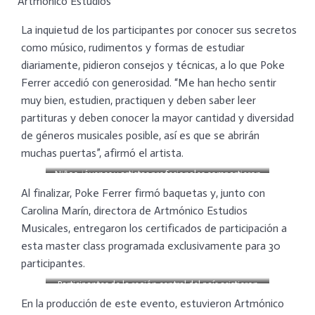
Artmónico Estudios
La inquietud de los participantes por conocer sus secretos
como músico, rudimentos y formas de estudiar
diariamente, pidieron consejos y técnicas, a lo que Poke
Ferrer accedió con generosidad. “Me han hecho sentir
muy bien, estudien, practiquen y deben saber leer
partituras y deben conocer la mayor cantidad y diversidad
de géneros musicales posible, así es que se abrirán
muchas puertas”, afirmó el artista.
Niños, jóvenes y artistas profesionales compartieron
con Poke Ferrer
Al finalizar, Poke Ferrer firmó baquetas y, junto con
Carolina Marín, directora de Artmónico Estudios
Musicales, entregaron los certificados de participación a
esta master class programada exclusivamente para 30
participantes.
Participantes de la región central del país asistieron
En la producción de este evento, estuvieron Artmónico