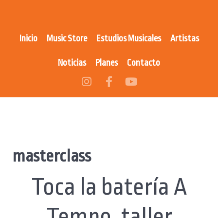
Inicio
Music Store
Estudios Musicales
Artistas
Noticias
Planes
Contacto
masterclass
Toca la batería A
Tempo, taller