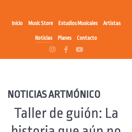
Inicio
Music Store
Estudios Musicales
Artistas
Noticias
Planes
Contacto
NOTICIAS ARTMÓNICO
Taller de guión: La
historia que aún no