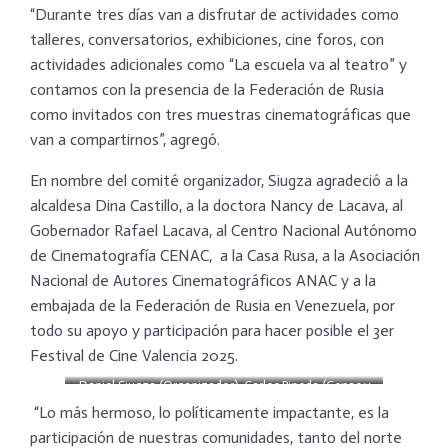
“Durante tres días van a disfrutar de actividades como
talleres, conversatorios, exhibiciones, cine foros, con
actividades adicionales como “La escuela va al teatro” y
contamos con la presencia de la Federación de Rusia
como invitados con tres muestras cinematográficas que
van a compartirnos”, agregó.
En nombre del comité organizador, Siugza agradeció a la
alcaldesa Dina Castillo, a la doctora Nancy de Lacava, al
Gobernador Rafael Lacava, al Centro Nacional Autónomo
de Cinematografía CENAC, a la Casa Rusa, a la Asociación
Nacional de Autores Cinematográficos ANAC y a la
embajada de la Federación de Rusia en Venezuela, por
todo su apoyo y participación para hacer posible el 3er
Festival de Cine Valencia 2025.
Daniel Siugza (Organizador), Carlos Pineda (Cenac y
Anac) y Juan José Pilñero (TMV)
“Lo más hermoso, lo políticamente impactante, es la
participación de nuestras comunidades, tanto del norte