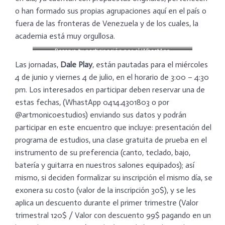
o han formado sus propias agrupaciones aquí en el país o
fuera de las fronteras de Venezuela y de los cuales, la
academia está muy orgullosa.
Reserva tu participación por el WhastApp
0414.430180
Las jornadas,
Dale Play
, están pautadas para el miércoles
4 de junio y viernes 4 de julio, en el horario de 3:00 – 4:30
pm. Los interesados en participar deben reservar una de
estas fechas, (WhastApp 0414.4301803 o por
@artmonicoestudios) enviando sus datos y podrán
participar en este encuentro que incluye: presentación del
programa de estudios, una clase gratuita de prueba en el
instrumento de su preferencia (canto, teclado, bajo,
batería y guitarra en nuestros salones equipados); así
mismo, si deciden formalizar su inscripción el mismo día, se
exonera su costo (valor de la inscripción 30$), y se les
aplica un descuento durante el primer trimestre (Valor
trimestral 120$ / Valor con descuento 99$ pagando en un