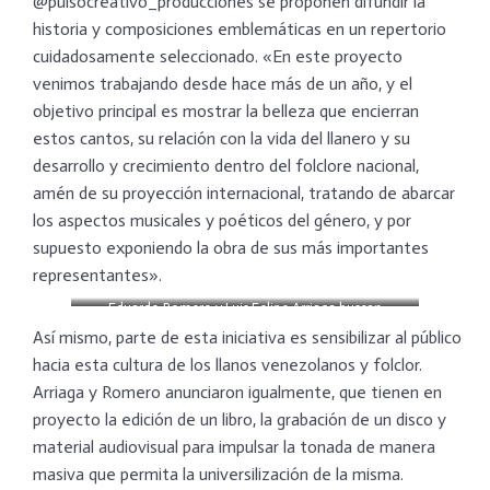
@pulsocreativo_producciones se proponen difundir la
historia y composiciones emblemáticas en un repertorio
cuidadosamente seleccionado. «En este proyecto
venimos trabajando desde hace más de un año, y el
objetivo principal es mostrar la belleza que encierran
estos cantos, su relación con la vida del llanero y su
desarrollo y crecimiento dentro del folclore nacional,
amén de su proyección internacional, tratando de abarcar
los aspectos musicales y poéticos del género, y por
supuesto exponiendo la obra de sus más importantes
representantes».
Eduardo Romero y Luis Felipe Arriaga buscan
sensibilizar al público hacia esta cultura de los llanos
Así mismo, parte de esta iniciativa es sensibilizar al público
venezolanos
hacia esta cultura de los llanos venezolanos y folclor.
Arriaga y Romero anunciaron igualmente, que tienen en
proyecto la edición de un libro, la grabación de un disco y
material audiovisual para impulsar la tonada de manera
masiva que permita la universilización de la misma.