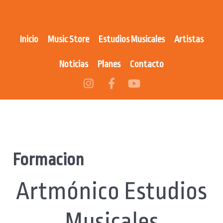
Inicio
Music Store
Estudios Musicales
Artistas
Noticias
Planes
Contacto
Formacion
Artmónico Estudios
Musicales